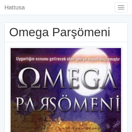
Hattusa
Togg
Navi
Omega Parşömeni