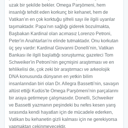
uzak bir şekilde bekler. Omega Parşömeni, hem
insanlığı tehdit eden korkunç bir kehanet, hem de
Vatikan'ın en çok korktuğu şifreli sayı ile ilgili uyarılar
taşımaktadır. Papa'nın sağlığı giderek bozulmakta,
Başbakan Kardinal olan acımasız Lorenzo Petroni,
Peter'in Anahtarları'nı elinde tutmaktadır. Onu korkutan
üç şey vardır: Kardinal Giovanni Donelli'nin, Vatikan
Bankası ile ilgili başlattığı soruşturma; gazeteci Tom
Schweiker'in Petroni'nin geçmişini araştırması ve en
tehlikelisi de, çok zeki bir araştırmacı ve arkeolojik
DNA konusunda dünyanın en yetkin bilim
insanlarından biri olan Dr. Allegra Bassetti'nin, savaşın
altüst ettiği Kudüs'te Omega Parşömeni'nin parçalarını
bir araya getirmeye çalışmasıdır. Donelli, Schweiker
ve Bassetti yazmanın peşindeki bu nefes kesen yarış
sırasında kendi hayatları için de mücadele ederken,
Vatikan bu kehanetin gizli kalması için ne gerekiyorsa
yapmaktan çekinmeyecektir.