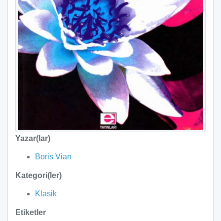
Yazar(lar)
Boris Vian
Kategori(ler)
Klasik
Etiketler