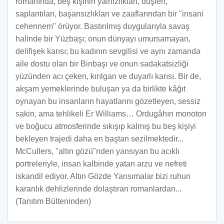
romanında, beş kişinin yalnızlıkları, düşleri,
saplantıları, başarısızlıkları ve zaaflarından bir "insani
cehennem" örüyor. Bastırılmış duygularıyla savaş
halinde bir Yüzbaşı; onun dünyayı umursamayan,
delifişek karısı; bu kadının sevgilisi ve aynı zamanda
aile dostu olan bir Binbaşı ve onun sadakatsizliği
yüzünden acı çeken, kırılgan ve duyarlı karısı. Bir de,
akşam yemeklerinde buluşan ya da birlikte kâğıt
oynayan bu insanların hayatlarını gözetleyen, sessiz
sakin, ama tehlikeli Er Williams… Ordugâhın monoton
ve boğucu atmosferinde sıkışıp kalmış bu beş kişiyi
bekleyen trajedi daha en baştan sezilmektedir...
McCullers, "altın gözü"nden yansıyan bu acıklı
portreleriyle, insan kalbinde yatan arzu ve nefreti
iskandil ediyor. Altın Gözde Yansımalar bizi ruhun
karanlık dehlizlerinde dolaştıran romanlardan...
(Tanıtım Bülteninden)