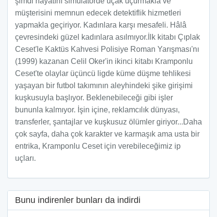
şimdi hayatını simülatörde uçak uçurmakla ve
müşterisini memnun edecek detektiflik hizmetleri
yapmakla geçiriyor. Kadınlara karşı mesafeli. Hâlâ
çevresindeki güzel kadınlara asılmıyor.İlk kitabı Çıplak
Ceset'le Kaktüs Kahvesi Polisiye Roman Yarışması'nı
(1999) kazanan Celil Oker'in ikinci kitabı Kramponlu
Ceset'te olaylar üçüncü ligde küme düşme tehlikesi
yaşayan bir futbol takımının aleyhindeki şike girişimi
kuşkusuyla başlıyor. Beklenebileceği gibi işler
bununla kalmıyor. İşin içine, reklamcılık dünyası,
transferler, şantajlar ve kuşkusuz ölümler giriyor...Daha
çok sayfa, daha çok karakter ve karmaşık ama usta bir
entrika, Kramponlu Ceset için verebileceğimiz ip
uçları.
Bunu indirenler bunları da indirdi