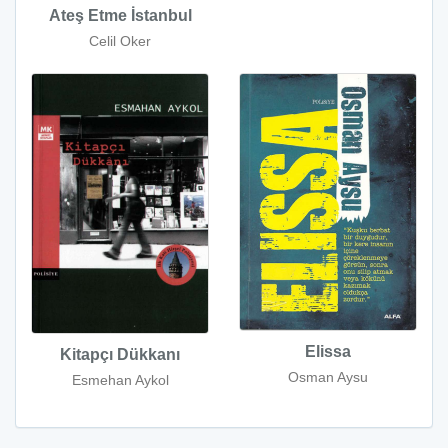
Ateş Etme İstanbul
Celil Oker
Elissa
Kitapçı Dükkanı
Osman Aysu
Esmehan Aykol