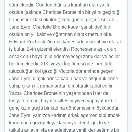
sürmektedir. Gönderildiği katı kuralları olan yatılı
okulda (aslında Charlotte Brontë'nin bir yılını geçirdiği
Lancashire'daki okuldur) kötü günler geçirir. Ancak
Jane Eyre, Charlotte Brontë kadar şanslı değildir;
okulda on yıl kalır ve öğretmen olarak mezun olur.
Edward Rochester'ın malikânesinde mürebbiye olarak
iş bulur. Evin gizemli efendisi Rochester'e âşık olur;
ancak onu hayal bile edemeyeceği zorluklar ve acılar
beklemektedir. XIX. yüzyıl İngilteresi'nde, her türlü
tutuculuğun kol gezdiği Victoria döneminde geçen
Jane Eyre, birçoklarınca kadın hak ve özgürlüklerine
sahip çıkan ilk romanlardan biri olarak kabul edilir.
Yazarı Charlotte Brontë'nin yaşamından izler de
taşıyan roman, hayatın sillesini yiyen yapayalnız bir
genç kızın güçlü bir kadına dönüşmesinin öyküsüdür.
Jane Eyre, yalnızca kadının erkek egemen toplumdaki
konumuna gözüpek yaklaşımıyla değil, güçlü ve
tutkulu anlatımıyla da edebiyata yenilikler getirmiş bir