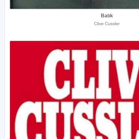
Batık
Clive Cussler