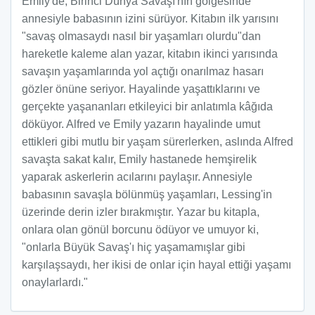
Emily'de, Birinci Dünya Savaşı'nın gölgesinde
annesiyle babasının izini sürüyor. Kitabın ilk yarısını
"savaş olmasaydı nasıl bir yaşamları olurdu"dan
hareketle kaleme alan yazar, kitabın ikinci yarısında
savaşın yaşamlarında yol açtığı onarılmaz hasarı
gözler önüne seriyor. Hayalinde yaşattıklarını ve
gerçekte yaşananları etkileyici bir anlatımla kâğıda
döküyor. Alfred ve Emily yazarın hayalinde umut
ettikleri gibi mutlu bir yaşam sürerlerken, aslında Alfred
savaşta sakat kalır, Emily hastanede hemşirelik
yaparak askerlerin acılarını paylaşır. Annesiyle
babasının savaşla bölünmüş yaşamları, Lessing'in
üzerinde derin izler bırakmıştır. Yazar bu kitapla,
onlara olan gönül borcunu ödüyor ve umuyor ki,
"onlarla Büyük Savaş'ı hiç yaşamamışlar gibi
karşılaşsaydı, her ikisi de onlar için hayal ettiği yaşamı
onaylarlardı."