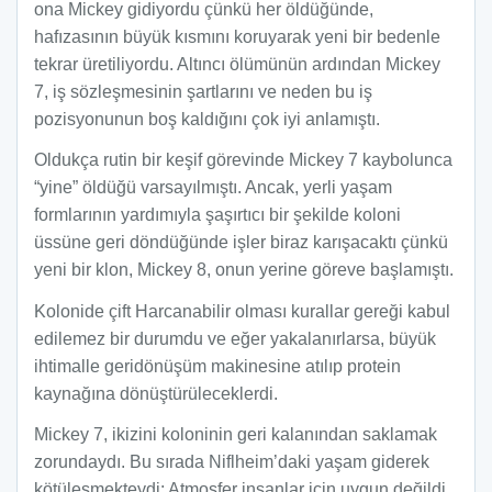
ona Mickey gidiyordu çünkü her öldüğünde,
hafızasının büyük kısmını koruyarak yeni bir bedenle
tekrar üretiliyordu. Altıncı ölümünün ardından Mickey
7, iş sözleşmesinin şartlarını ve neden bu iş
pozisyonunun boş kaldığını çok iyi anlamıştı.
Oldukça rutin bir keşif görevinde Mickey 7 kaybolunca
“yine” öldüğü varsayılmıştı. Ancak, yerli yaşam
formlarının yardımıyla şaşırtıcı bir şekilde koloni
üssüne geri döndüğünde işler biraz karışacaktı çünkü
yeni bir klon, Mickey 8, onun yerine göreve başlamıştı.
Kolonide çift Harcanabilir olması kurallar gereği kabul
edilemez bir durumdu ve eğer yakalanırlarsa, büyük
ihtimalle geridönüşüm makinesine atılıp protein
kaynağına dönüştürüleceklerdi.
Mickey 7, ikizini koloninin geri kalanından saklamak
zorundaydı. Bu sırada Niflheim’daki yaşam giderek
kötüleşmekteydi: Atmosfer insanlar için uygun değildi,