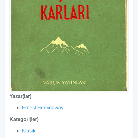
Yazar(lar)
Ernest Hemingway
Kategori(ler)
Klasik