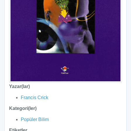
Yazar(lar)
Francis Crick
Kategori(ler)
Popüler Bilim
Etiketler