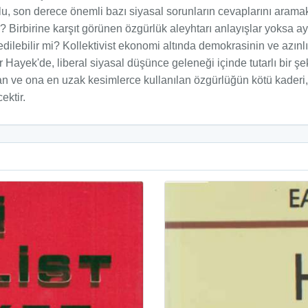
olu, son derece önemli bazı siyasal sorunların cevaplarını aramak
r? Birbirine karşıt görünen özgürlük aleyhtarı anlayışlar yoksa a
 edilebilir mi? Kollektivist ekonomi altında demokrasinin ve az
r Hayek'de, liberal siyasal düşünce geleneği içinde tutarlı bir ş
n ve ona en uzak kesimlerce kullanılan özgürlüğün kötü kaderi, 
ektir.