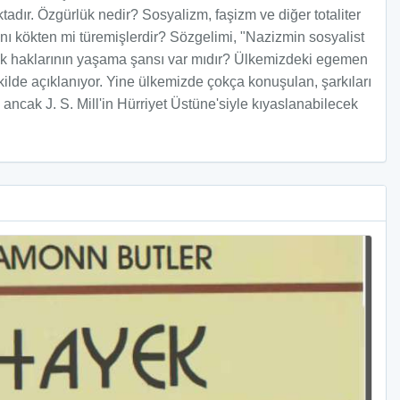
tadır. Özgürlük nedir? Sosyalizm, faşizm ve diğer totaliter
ynı kökten mi türemişlerdir? Sözgelimi, "Nazizmin sosyalist
ınlık haklarının yaşama şansı var mıdır? Ülkemizdeki egemen
ekilde açıklanıyor. Yine ülkemizde çokça konuşulan, şarkıları
ancak J. S. Mill'in Hürriyet Üstüne'siyle kıyaslanabilecek