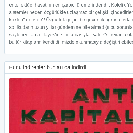
entellektüel hayatının en çarpıcı ürünlerindendir. Kölelik Y
sistemler neden özgürlükle uzlaşmaz bir çelişki içindedirle
kökleri" nelerdir? Özgürlük geçici bir güvenlik uğruna feda
sol iktidarın uzun yıllar gündemine bile almadığı bu sorunla
söylenen, ama Hayek'in sınıflamasıyla "sahte"si revaçta ola
bu tür kitapların kendi dilimizde okunmasıyla değiştirilebilec
Bunu indirenler bunları da indirdi