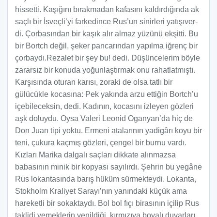
hissetti. Kaşığını bırakmadan kafasını kaldırdığında ak
saçlı bir İsveçli’yi farkedince Rus’un sinirleri yatışıver-
di. Çorbasından bir kaşık alır almaz yüzünü ekşitti. Bu
bir Bortch değil, şeker pancarından yapılma iğrenç bir
çorbaydı.Rezalet bir şey bu! dedi. Düşüncelerim böyle
zararsız bir konuda yoğunlaştırmak onu rahatlatmıştı.
Karşısında oturan karısı, zoraki de olsa tatlı bir
gülücükle kocasına: Pek yakında arzu ettiğin Bortch’u
içebileceksin, dedi. Kadının, kocasını izleyen gözleri
aşk doluydu. Oysa Valeri Leonid Oganyan’da hiç de
Don Juan tipi yoktu. Ermeni atalarının yadigârı koyu bir
teni, çukura kaçmış gözleri, çengel bir burnu vardı.
Kızları Marika dalgalı saçları dikkate alınmazsa
babasının minik bir kopyası sayılırdı. Şehrin bu yegâne
Rus lokantasında barış hüküm sürmekteydi. Lokanta,
Stokholm Kraliyet Sarayı’nın yanındaki küçük ama
hareketli bir sokaktaydı. Bol bol fıçı birasının içilip Rus
taklidi yemeklerin yenildiği, kırmızıya boyalı duvarları,