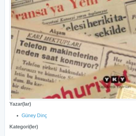
Yazar(lar)
Güney Dinç
Kategori(ler)