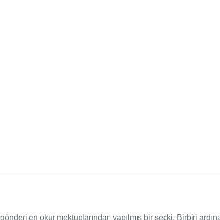
 gönderilen okur mektuplarından yapılmış bir seçki. Birbiri ardın