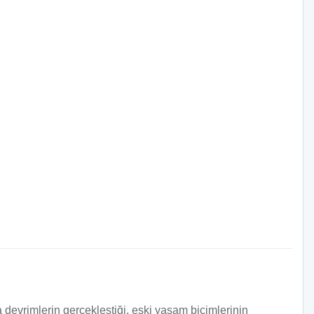
a devrimlerin gerçekleştiği, eski yaşam biçimlerinin