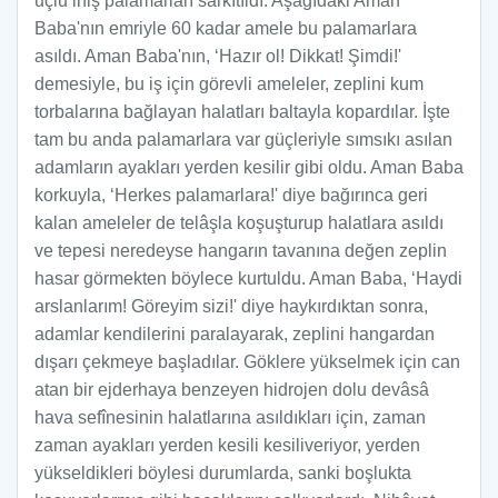
uçlu iniş palamarları sarkıtıldı. Aşağıdaki Aman
Baba'nın emriyle 60 kadar amele bu palamarlara
asıldı. Aman Baba'nın, ‘Hazır ol! Dikkat! Şimdi!'
demesiyle, bu iş için görevli ameleler, zeplini kum
torbalarına bağlayan halatları baltayla kopardılar. İşte
tam bu anda palamarlara var güçleriyle sımsıkı asılan
adamların ayakları yerden kesilir gibi oldu. Aman Baba
korkuyla, ‘Herkes palamarlara!' diye bağırınca geri
kalan ameleler de telâşla koşuşturup halatlara asıldı
ve tepesi neredeyse hangarın tavanına değen zeplin
hasar görmekten böylece kurtuldu. Aman Baba, ‘Haydi
arslanlarım! Göreyim sizi!' diye haykırdıktan sonra,
adamlar kendilerini paralayarak, zeplini hangardan
dışarı çekmeye başladılar. Göklere yükselmek için can
atan bir ejderhaya benzeyen hidrojen dolu devâsâ
hava sefînesinin halatlarına asıldıkları için, zaman
zaman ayakları yerden kesili kesiliveriyor, yerden
yükseldikleri böylesi durumlarda, sanki boşlukta