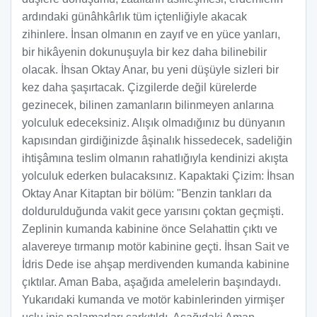
ardındaki günâhkârlık tüm içtenliğiyle akacak
zihinlere. İnsan olmanın en zayıf ve en yüce yanları,
bir hikâyenin dokunuşuyla bir kez daha bilinebilir
olacak. İhsan Oktay Anar, bu yeni düşüyle sizleri bir
kez daha şaşırtacak. Çizgilerde değil kürelerde
gezinecek, bilinen zamanların bilinmeyen anlarına
yolculuk edeceksiniz. Alışık olmadığınız bu dünyanın
kapısından girdiğinizde âşinalık hissedecek, sadeliğin
ihtişâmına teslim olmanın rahatlığıyla kendinizi akışta
yolculuk ederken bulacaksınız. Kapaktaki Çizim: İhsan
Oktay Anar Kitaptan bir bölüm: "Benzin tankları da
doldurulduğunda vakit gece yarısını çoktan geçmişti.
Zeplinin kumanda kabinine önce Selahattin çıktı ve
alavereye tırmanıp motör kabinine geçti. İhsan Sait ve
İdris Dede ise ahşap merdivenden kumanda kabinine
çıktılar. Aman Baba, aşağıda amelelerin başındaydı.
Yukarıdaki kumanda ve motör kabinlerinden yirmişer