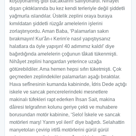
koşuyorlarmış gibi bacaklarını sallıyorlardı. Nihâyet
dışarı çıktıklarında bu kez kendi terleriyle değil şiddetli
yağmurla ıslandılar. Üstelik zeplini oraya buraya
kımıldatan şiddetli rüzgâr amelelerin işlerini
zorlaştırıyordu. Aman Baba, ‘Palamarları sakın
bırakmayın! Kur'ân-ı Kerim'e nasıl yapıştıysanız
halatlara da öyle yapışın! 40 adımımız kaldı!' diye
bağırdığında amelelerin çoğunun tâkati tükenmişti.
Nihâyet zeplini hangardan yeterince uzağa
götürebildiler. Ama hemen hepsi sıfırı tüketmişti. Çok
geçmeden zeplindekiler palamarları aşağı bıraktılar.
Hava sefînesinin kumanda kabininde, İdris Dede açtığı
iskele ve sancak pencerelerindeki mesnetlere
makinalı tüfekleri rapt ederken İhsan Sait, makina
dâiresi telgrafının kolunu geriye çekti ve muhabere
borusundan motör kabinine, ‘Selo! İskele ve sancak
motörleri marş! Yarım yol ileri!' diye bağırdı. Selahattin
manyetoları çevirip irtifâ motörlerini gürül gürül