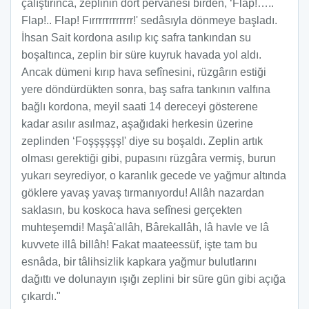
çalıştırınca, zeplinin dört pervânesi birden, ‘Flap!…..
Flap!.. Flap! Fırrrrrrrrrrrr!' sedâsıyla dönmeye başladı.
İhsan Sait kordona asılıp kıç safra tankından su
boşaltınca, zeplin bir süre kuyruk havada yol aldı.
Ancak dümeni kırıp hava sefînesini, rüzgârın estiği
yere döndürdükten sonra, baş safra tankının valfına
bağlı kordona, meyil saati 14 dereceyi gösterene
kadar asılır asılmaz, aşağıdaki herkesin üzerine
zeplinden ‘Foşşşşşş!' diye su boşaldı. Zeplin artık
olması gerektiği gibi, pupasını rüzgâra vermiş, burun
yukarı seyrediyor, o karanlık gecede ve yağmur altında
göklere yavaş yavaş tırmanıyordu! Allâh nazardan
saklasın, bu koskoca hava sefînesi gerçekten
muhteşemdi! Maşâ'allâh, Bârekallâh, lâ havle ve lâ
kuvvete illâ billâh! Fakat maateessüf, işte tam bu
esnâda, bir tâlihsizlik kapkara yağmur bulutlarını
dağıttı ve dolunayın ışığı zeplini bir süre gün gibi açığa
çıkardı."