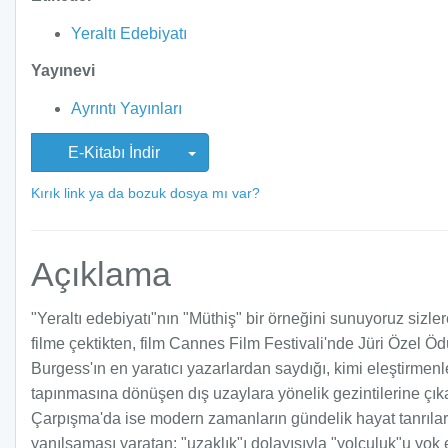
Yeraltı Edebiyatı
Yayınevi
Ayrıntı Yayınları
E-Kitabı İndir
Kırık link ya da bozuk dosya mı var?
Açıklama
"Yeraltı edebiyatı"nın "Müthiş" bir örneğini sunuyoruz sizle
filme çektikten, film Cannes Film Festivali'nde Jüri Özel Öd
Burgess'ın en yaratıcı yazarlardan saydığı, kimi eleştirmenle
tapınmasına dönüşen dış uzaylara yönelik gezintilerine çık
Çarpışma'da ise modern zamanların gündelik hayat tanrılar
yanılsaması yaratan; "uzaklık"ı dolayısıyla "yolculuk"u yok e