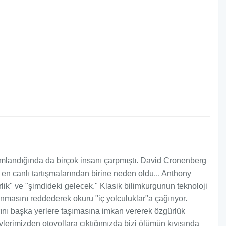
yayımlandığında da birçok insanı çarpmıştı. David Cronenberg
 en canlı tartışmalarından birine neden oldu... Anthony
irlik" ve "şimdideki gelecek." Klasik bilimkurgunun teknoloji
nmasını reddederek okuru "iç yolculuklar"a çağırıyor.
ını başka yerlere taşımasına imkan vererek özgürlük
evlerimizden otoyollara çıktığımızda bizi ölümün kıyısında