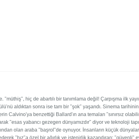
re. "müthiş", hiç de abartılı bir tanımlama değil! Çarpışma ilk 
ülü'nü aldıktan sonra ise tam bir "şok" yaşandı. Sinema tarihinin
rin Calvino'ya benzettiği Ballard'ın ana temaları "sınırsız olabil
arak "esas yabancı gezegen dünyamızdır" diyor ve teknoloji tapı
ından olan araba "başrol"de oynuyor. İnsanların küçük dünyalar
derek "hız"a özel bir ağırlık ve istenirlik kazandıran; "güvenli" 