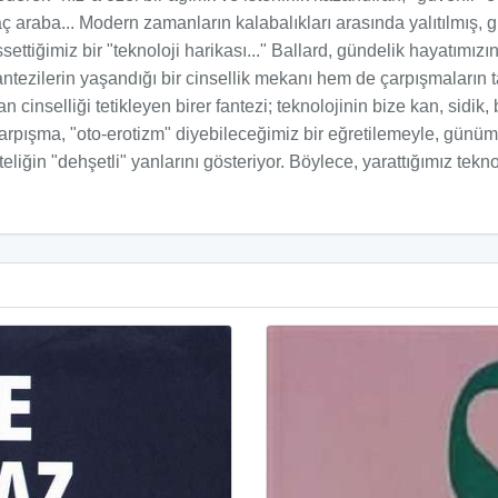
ç araba... Modern zamanların kalabalıkları arasında yalıtılmış, g
settiğimiz bir "teknoloji harikası..." Ballard, gündelik hayatımız
antezilerin yaşandığı bir cinsellik mekanı hem de çarpışmaların 
n cinselliği tetikleyen birer fantezi; teknolojinin bize kan, sidi
arpışma, "oto-erotizm" diyebileceğimiz bir eğretilemeyle, günümü
teliğin "dehşetli" yanlarını gösteriyor. Böylece, yarattığımız tekno