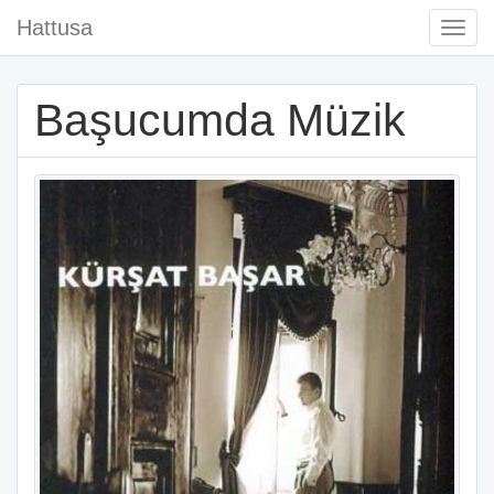
Hattusa
Togg
Navi
Başucumda Müzik