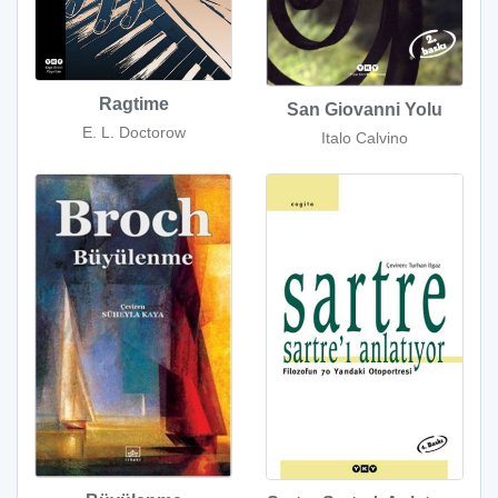
Ragtime
San Giovanni Yolu
E. L. Doctorow
Italo Calvino