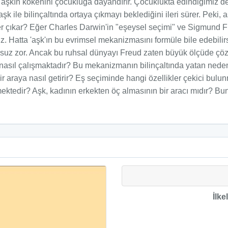
d, aşkın kökenini çocukluğa dayandırır. Çocuklukta edindiğimiz 
ile bilinçaltında ortaya çıkmayı beklediğini ileri sürer. Peki, 
r çıkar? Eğer Charles Darwin'in "eşeysel seçimi" ve Sigmund Freud
iz. Hatta 'aşk'ın bu evrimsel mekanizmasını formüle bile edebilir
 zor. Ancak bu ruhsal dünyayı Freud zaten büyük ölçüde çözmüşt
nasıl çalışmaktadır? Bu mekanizmanın bilinçaltında yatan nede
r araya nasıl getirir? Eş seçiminde hangi özellikler çekici bulu
lmektedir? Aşk, kadının erkekten öç almasının bir aracı mıdır? Bu
İlke