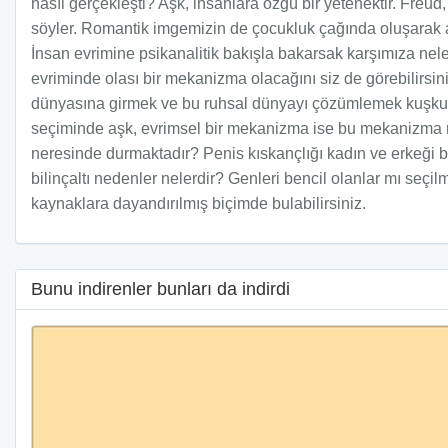
nasıl gerçekleşti? Aşk, insanlara özgü bir yetenektir. Freu
söyler. Romantik imgemizin de çocukluk çağında oluşarak aşk 
İnsan evrimine psikanalitik bakışla bakarsak karşımıza nele
evriminde olası bir mekanizma olacağını siz de görebilirsin
dünyasına girmek ve bu ruhsal dünyayı çözümlemek kuşkusuz
seçiminde aşk, evrimsel bir mekanizma ise bu mekanizma 
neresinde durmaktadır? Penis kıskançlığı kadın ve erkeği bi
bilinçaltı nedenler nelerdir? Genleri bencil olanlar mı seçi
kaynaklara dayandırılmış biçimde bulabilirsiniz.
Bunu indirenler bunları da indirdi