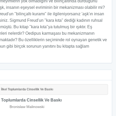
deneyimlerin yok olmadığını ve bilinçaltında durduğunu
aşk, insanın eşeysel evriminin bir mekanizması olabilir mi?
'un "bilinçaltı kuramı" ile ilgileniyorsanız 'aşk'ın insan
siniz. Sigmund Freud'un "kara kıta" dediği kadının ruhsal
ü. Bu kitap "kara kıta"ya tutulmuş bir ışıktır. Eş
nleri nelerdir? Oedipus karmaşası bu mekanizmanın
nmaktadır? Bu özelliklerin seçiminde rol oynayan genetik ve
nun gibi birçok sorunun yanıtını bu kitapta sağlam
İlkel Toplumlarda Cinsellik Ve Baskı
l Toplumlarda Cinsellik Ve Baskı
Bronislaw Malinowski