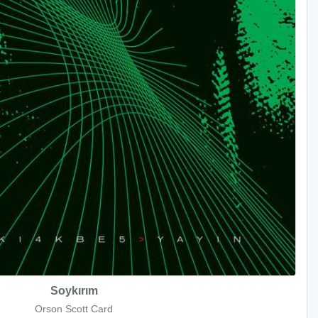
Soykırım
Orson Scott Card