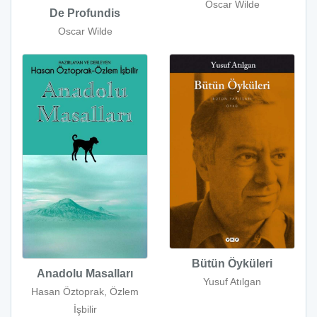
Oscar Wilde
De Profundis
Oscar Wilde
Bütün Öyküleri
Anadolu Masalları
Yusuf Atılgan
Hasan Öztoprak, Özlem
İşbilir