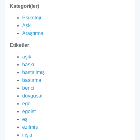
Kategori(ler)
Psikoloji
Aşk
Araştırma
Etiketler
aşık
baskı
bastırılmış
bastırma
bencil
duygusal
ego
egoist
eş
ezilmiş
ilişki