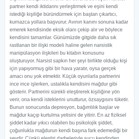
partner kendi iktidarını yerleştirmek ve eşini kendi
istediği kişiliğe büründürmek için baştan çıkartıcı,
kurnazca yollara başvurur. Avının kanını sonuna kadar
emerek kendisinde eksik olanı çekip alır ve böylece
kendisini tamamlar. Günümüzde gitgide daha sık
rastlanan bir ilişki modeli haline gelen narsistik
manipülasyon ilişkileri bu kitabın konusunu
oluşturuyor. Narsist sapkın her şeyi birlikte olduğu kişi
için yapıyormuş gibi bir hava yaratır, oysa gerçek
amacı onu yok etmektir. Küçük oyunlarla partnerini
ince ince işlerken, ustalıkla kendisini mağdur gibi
gösterir. Partnerini sürekli eleştirerek kişiliğine yön
verir, ona kendi isteklerini unutturur, özsaygısını tüketir.
Bunun sonucunda depresyon, bağımlılık başlar ve
mağdur kaçıp kurtulma yetisini de yitirir. En az fiziksel
şiddet kadar yıkıcı olabilen bu psikolojik şiddet,
çoğunlukla mağdurun kendi başına fark edemediği bir
şeydir. Çünkü eleştiri darbeleriyle suçu kendinden