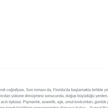
di coğrafyası. Son romanı da, Florida'da başlamakla birlikte y
r vicdan yüküne dönüşmesi sonucunda, doğup büyüdüğü yerden, i
ılı öyküsü. Pişmanlık, avarelik, aşk, umut kıvılcımları, günlük
rinin kendi kişiliğinin penceresinden dünyaya bakışı... Sunset Park