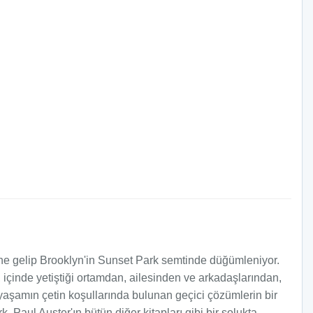
ine gelip Brooklyn'in Sunset Park semtinde düğümleniyor.
çinde yetiştiği ortamdan, ailesinden ve arkadaşlarından,
 yaşamın çetin koşullarında bulunan geçici çözümlerin bir
, Paul Auster'ın bütün diğer kitapları gibi bir solukta