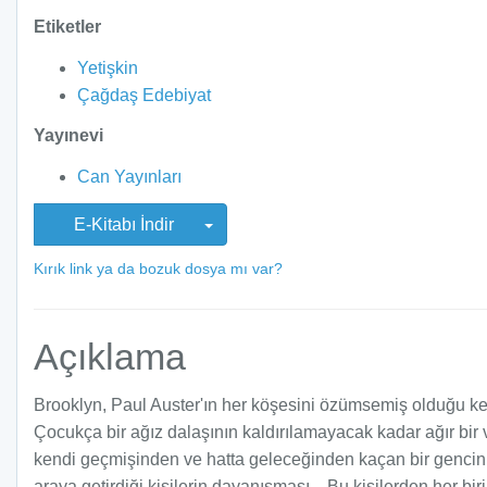
Etiketler
Yetişkin
Çağdaş Edebiyat
Yayınevi
Can Yayınları
E-Kitabı İndir
Kırık link ya da bozuk dosya mı var?
Açıklama
Brooklyn, Paul Auster'ın her köşesini özümsemiş olduğu ken
Çocukça bir ağız dalaşının kaldırılamayacak kadar ağır bi
kendi geçmişinden ve hatta geleceğinden kaçan bir gencin ac
araya getirdiği kişilerin dayanışması... Bu kişilerden her bi