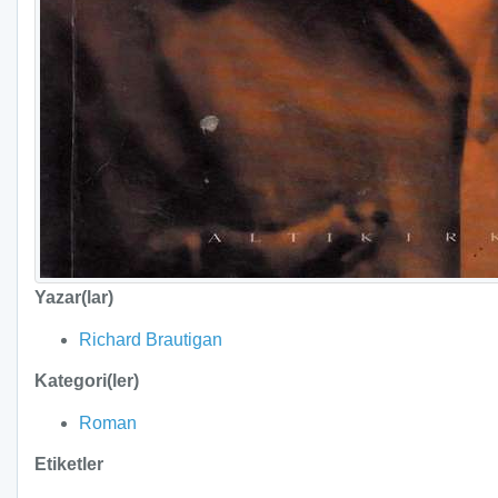
Yazar(lar)
Richard Brautigan
Kategori(ler)
Roman
Etiketler