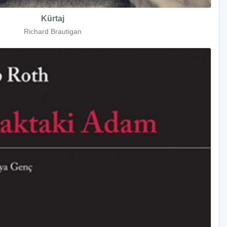
Kürtaj
Richard Brautigan