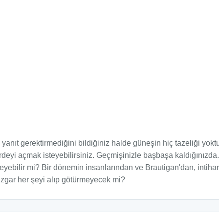
nıt gerektirmediğini bildiğiniz halde güneşin hiç tazeliği yoktu
 perdeyi açmak isteyebilirsiniz. Geçmişinizle başbaşa kaldığınızda
kileyebilir mi? Bir dönemin insanlarından ve Brautigan'dan, inti
rüzgar her şeyi alıp götürmeyecek mi?