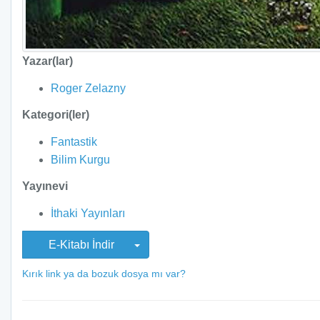
Yazar(lar)
Roger Zelazny
Kategori(ler)
Fantastik
Bilim Kurgu
Yayınevi
İthaki Yayınları
E-Kitabı İndir
Kırık link ya da bozuk dosya mı var?