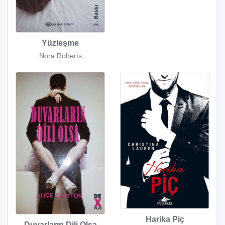
Yüzleşme
Nora Roberts
Harika Piç
Duvarların Dili Olsa