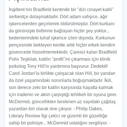
İngiltere'nin Bradfield kentinde bir "dizi cinayet katili"
serbestçe dolaşmaktadır. Dört adam vahşice, ağır
işkencelerden geçirilerek öldürülmüştür. Dört kurbanı
da görünüşte birbirine bağlayan hiçbir şey yoktur...
bedenlerindeki tuhaf işkence izleri dışında. Korkunun
pençesinde bekleyen kentte artık hiçbir erkek kendini
güvencede hissetmemektedir. Çaresiz kalan Bradfield
Polis Teşkilatı, katilin "profil"ini çıkarması için klinik
psikolog Tony Hill'in yardımına başvurur. Dedektif
Carol Jordan'la birlikte çalışacak olan Hill, bir yandan
da özel yaşamındaki sorunlarla boğuşmaktadır. İkili,
son derece zeki bir katilin karşısında hayatta kalmak
için iradenin ve aklın çarpıştığı tehlikeli bir oyuna girer.
McDermid, güncellikten beslenen az sayıdaki çağdaş
yazardan biri olarak öne çıkıyor. - Philip Oakes,
Literary Review İlgi çekici ve gizemli bir güzelliğe
sahip bir polisiye... McDermid ustalığını sergiliyor. -