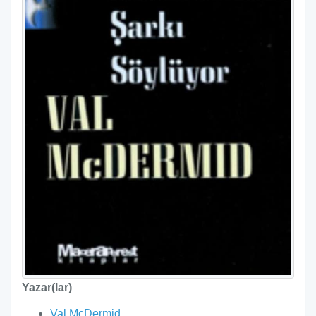
Yazar(lar)
Val McDermid