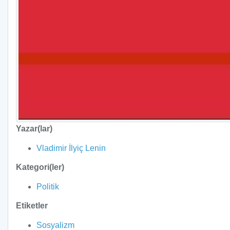
Yazar(lar)
Vladimir İlyiç Lenin
Kategori(ler)
Politik
Etiketler
Sosyalizm