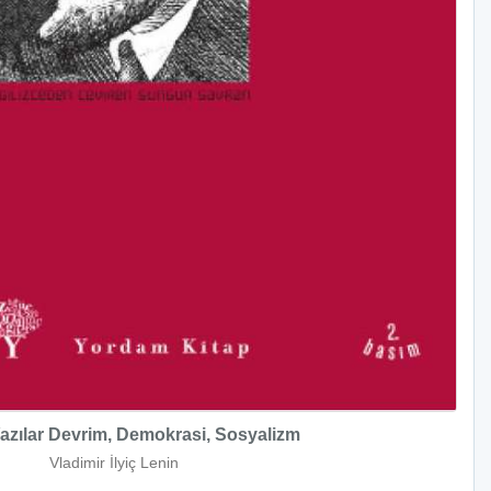
zılar Devrim, Demokrasi, Sosyalizm
Vladimir İlyiç Lenin