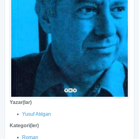
Yazar(lar)
Yusuf Atılgan
Kategori(ler)
Roman