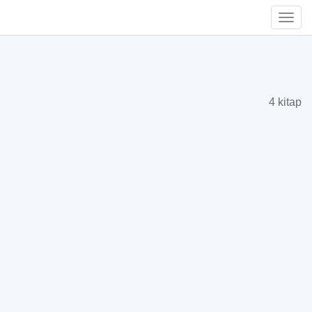
Togg
Navi
4 kitap