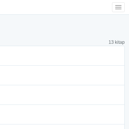
Togg
Navi
13 kitap