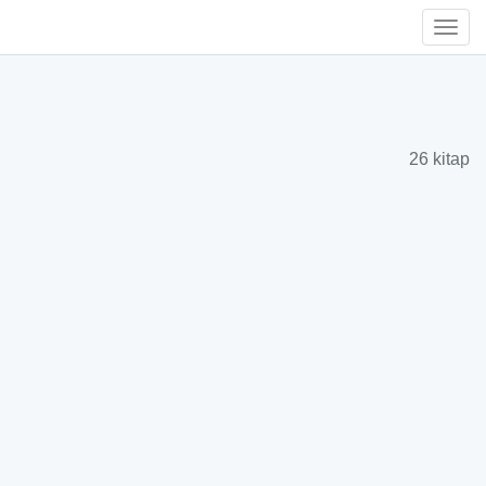
Togg
Navi
26 kitap