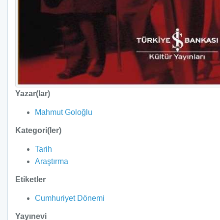
Yazar(lar)
Mahmut Goloğlu
Kategori(ler)
Tarih
Araştırma
Etiketler
Cumhuriyet Dönemi
Yayınevi