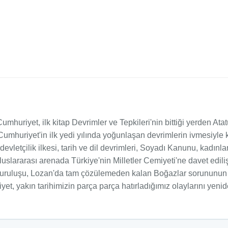
i Cumhuriyet, ilk kitap Devrimler ve Tepkileri'nin bittiği yerden 
mhuriyet'in ilk yedi yılında yoğunlaşan devrimlerin ivmesiyle 
etçilik ilkesi, tarih ve dil devrimleri, Soyadı Kanunu, kadınl
luslararası arenada Türkiye'nin Milletler Cemiyeti'ne davet edili
 kuruluşu, Lozan'da tam çözülemeden kalan Boğazlar sorununun 
iyet, yakın tarihimizin parça parça hatırladığımız olaylarını yen