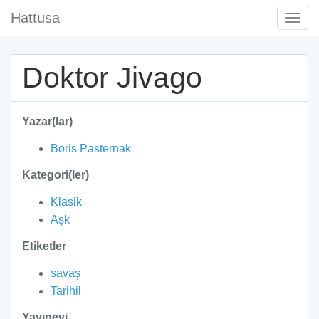
Hattusa
Togg
Navi
Doktor Jivago
Yazar(lar)
Boris Pasternak
Kategori(ler)
Klasik
Aşk
Etiketler
savaş
Tarihil
Yayınevi