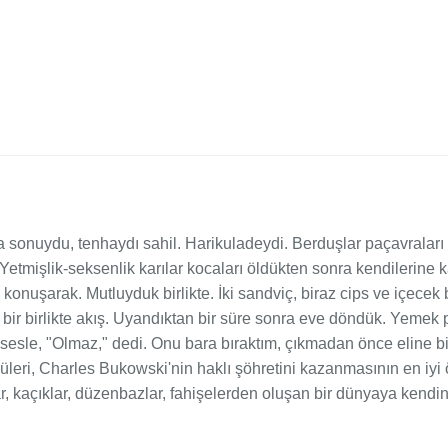
sonuydu, tenhaydı sahil. Harikuladeydi. Berduşlar paçavraları i
. Yetmişlik-seksenlik karılar kocaları öldükten sonra kendilerine 
uşarak. Mutluyduk birlikte. İki sandviç, biraz cips ve içecek bir
bir birlikte akış. Uyandıktan bir süre sonra eve döndük. Yemek pi
le, "Olmaz," dedi. Onu bara bıraktım, çıkmadan önce eline bir 
küleri, Charles Bukowski'nin haklı şöhretini kazanmasının en iyi
 kaçıklar, düzenbazlar, fahişelerden oluşan bir dünyaya kendine