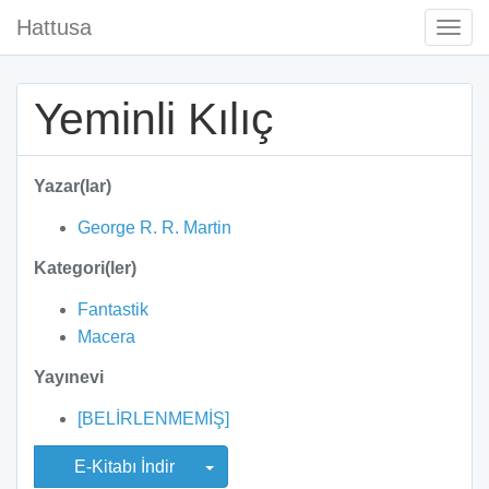
Hattusa
Togg
Navi
Yeminli Kılıç
Yazar(lar)
George R. R. Martin
Kategori(ler)
Fantastik
Macera
Yayınevi
[BELİRLENMEMİŞ]
E-Kitabı İndir