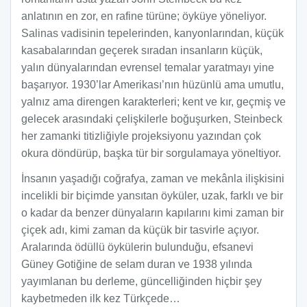
anlatının en zor, en rafine türüne; öyküye yöneliyor.
Salinas vadisinin tepelerinden, kanyonlarından, küçük
kasabalarından geçerek sıradan insanların küçük,
yalın dünyalarından evrensel temalar yaratmayı yine
başarıyor. 1930’lar Amerikası’nın hüzünlü ama umutlu,
yalnız ama direngen karakterleri; kent ve kır, geçmiş ve
gelecek arasındaki çelişkilerle boğuşurken, Steinbeck
her zamanki titizliğiyle projeksiyonu yazından çok
okura döndürüp, başka tür bir sorgulamaya yöneltiyor.
İnsanın yaşadığı coğrafya, zaman ve mekânla ilişkisini
incelikli bir biçimde yansıtan öyküler, uzak, farklı ve bir
o kadar da benzer dünyaların kapılarını kimi zaman bir
çiçek adı, kimi zaman da küçük bir tasvirle açıyor.
Aralarında ödüllü öykülerin bulunduğu, efsanevi
Güney Gotiğine de selam duran ve 1938 yılında
yayımlanan bu derleme, güncelliğinden hiçbir şey
kaybetmeden ilk kez Türkçede…