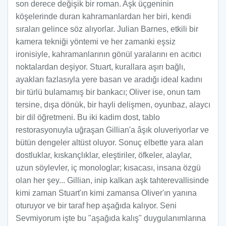
son derece değişik bir roman. Aşk üçgeninin
köşelerinde duran kahramanlardan her biri, kendi
sıraları gelince söz alıyorlar. Julian Barnes, etkili bir
kamera tekniği yöntemi ve her zamanki eşsiz
ironisiyle, kahramanlarının gönül yaralarını en acıtıcı
noktalardan deşiyor. Stuart, kurallara aşırı bağlı,
ayakları fazlasıyla yere basan ve aradığı ideal kadını
bir türlü bulamamış bir bankacı; Oliver ise, onun tam
tersine, dışa dönük, bir hayli delişmen, oyunbaz, alaycı
bir dil öğretmeni. Bu iki kadim dost, tablo
restorasyonuyla uğraşan Gillian'a âşık oluveriyorlar ve
bütün dengeler altüst oluyor. Sonuç elbette yara alan
dostluklar, kıskançlıklar, eleştiriler, öfkeler, alaylar,
uzun söylevler, iç monologlar; kısacası, insana özgü
olan her şey... Gillian, inip kalkan aşk tahterevallisinde
kimi zaman Stuart'ın kimi zamansa Oliver'ın yanına
oturuyor ve bir taraf hep aşağıda kalıyor. Seni
Sevmiyorum işte bu "aşağıda kalış" duygulanımlarına