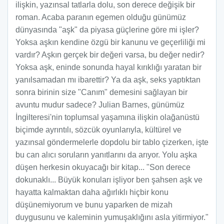
ilişkin, yazınsal tatlarla dolu, son derece değişik bir
roman. Acaba paranın egemen olduğu günümüz
dünyasında "aşk" da piyasa güçlerine göre mi işler?
Yoksa aşkın kendine özgü bir kanunu ve geçerliliği mi
vardır? Aşkın gerçek bir değeri varsa, bu değer nedir?
Yoksa aşk, eninde sonunda hayal kırıklığı yaratan bir
yanılsamadan mı ibarettir? Ya da aşk, seks yaptıktan
sonra birinin size "Canım" demesini sağlayan bir
avuntu mudur sadece? Julian Barnes, günümüz
İngilteresi'nin toplumsal yaşamına ilişkin olağanüstü
biçimde ayrıntılı, sözcük oyunlarıyla, kültürel ve
yazınsal göndermelerle dopdolu bir tablo çizerken, işte
bu can alıcı soruların yanıtlarını da arıyor. Yolu aşka
düşen herkesin okuyacağı bir kitap... "Son derece
dokunaklı... Büyük konuları işliyor ben şahsen aşk ve
hayatta kalmaktan daha ağırlıklı hiçbir konu
düşünemiyorum ve bunu yaparken de mizah
duygusunu ve kaleminin yumuşaklığını asla yitirmiyor."