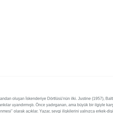
omandan oluşan İskenderiye Dörtlüsü'nün ilki. Justine (1957), Ba
yankılar uyandırmıştı. Önce yadırganan, ama büyük bir ilgiyle kar
si" olarak açıklar. Yazar, sevgi ilişkilerini yalnızca erkek-dişi 