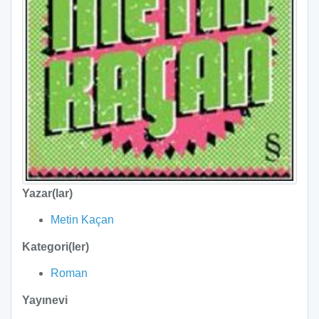
Yazar(lar)
Metin Kaçan
Kategori(ler)
Roman
Yayınevi