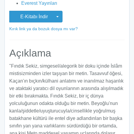
Everest Yayınları
E-Kitabı İndir
Kırık link ya da bozuk dosya mı var?
Açıklama
"Fındık Sekiz, simgesel/alegorik bir doku içinde İslâm
mistisizminden izler taşıyan bir metin. Tasavvuf öğesi,
Kaçan'ın bıçkın/külhani anlatımı ve inanılmaz haşarılık
ve ataktaki yaratıcı dil oyunlarının arasında alışılmadık
bir etki bırakmakta. Fındık Sekiz, bir iç dünya
yolculuğunun odakta olduğu bir metin. Beyoğlu'nun
kanla/şiddetle/uyuşturucuyla/cinsellikle yoğrulmuş
batakhane kültürü ile entel diye adlandırılan bir başka
sınıfın yan yana varlıklarını sürdürdüğü bir ortamda,
ana kişi Meto maddesel yaşamın uçlarında dolaşır,