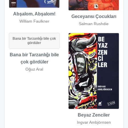
Abşalom, Abşalom!
Geceyarısı Çocukları
William Faulkner
Salman Rushdie
Bana bir Tarzanlıǧı bile çok
gördüler
Bana bir Tarzanlıǧı bile
çok gördüler
Oğuz Aral
Beyaz Zenciler
Ingvar Ambjörnsen