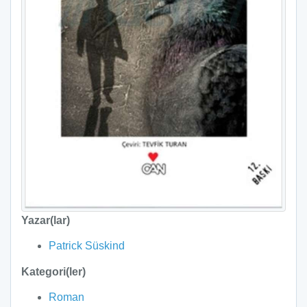
Yazar(lar)
Patrick Süskind
Kategori(ler)
Roman