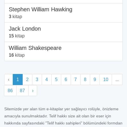
Stephen William Hawking
3
kitap
Jack London
15
kitap
William Shakespeare
16
kitap
‹
1
2
3
4
5
6
7
8
9
10
...
86
87
›
Sitemizde yer alan tüm e-kitaplar yer sağlayıcı rolüyle, önizleme
amacıyla sunulmaktadır. Telif hakkı size ait olan bir eser için
hakkında sayfasındaki "Telif hakkı sahipleri" bölümündeki formdan