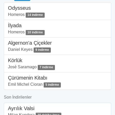
Odysseus
Homeros
14 indirme
İlyada
Homeros
10 indirme
Algernon'a Çiçekler
Daniel Keyes
9 indirme
Körlük
José Saramago
7 indirme
Çürümenin Kitabı
Emil Michel Cioran
5 indirme
Son İndirilenler
Ayrılık Valsi
Milan Kundera