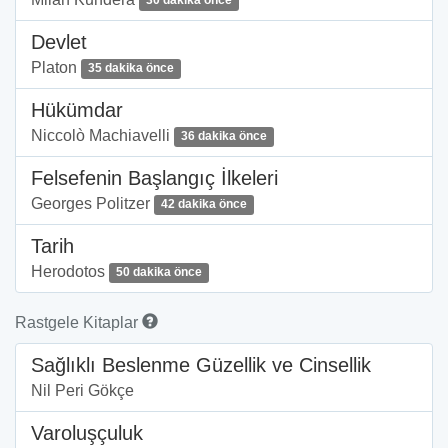
30 dakika önce
Devlet
Platon
35 dakika önce
Hükümdar
Niccolò Machiavelli
36 dakika önce
Felsefenin Başlangıç İlkeleri
Georges Politzer
42 dakika önce
Tarih
Herodotos
50 dakika önce
Rastgele Kitaplar
Sağlıklı Beslenme Güzellik ve Cinsellik
Nil Peri Gökçe
Varoluşçuluk