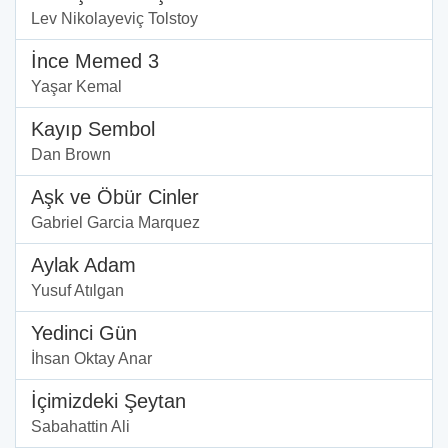
Lev Nikolayeviç Tolstoy
İnce Memed 3
Yaşar Kemal
Kayıp Sembol
Dan Brown
Aşk ve Öbür Cinler
Gabriel Garcia Marquez
Aylak Adam
Yusuf Atılgan
Yedinci Gün
İhsan Oktay Anar
İçimizdeki Şeytan
Sabahattin Ali