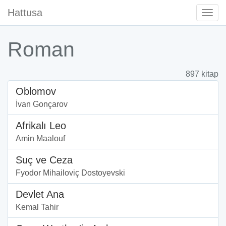
Hattusa
Togg
Navi
Roman
897 kitap
Oblomov
İvan Gonçarov
Afrikalı Leo
Amin Maalouf
Suç ve Ceza
Fyodor Mihailoviç Dostoyevski
Devlet Ana
Kemal Tahir